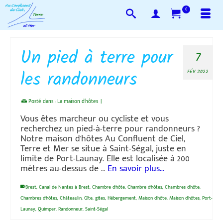
0
Un pied à terre pour
7
les randonneurs
FÉV 2022
Posté dans :
La maison d'hôtes
|
Vous êtes marcheur ou cycliste et vous
recherchez un pied-à-terre pour randonneurs ?
Notre maison d'hôtes Au Confluent de Ciel,
Terre et Mer se situe à Saint-Ségal, juste en
limite de Port-Launay. Elle est localisée à 200
mètres au-dessus de …
En savoir plus...
Brest
,
Canal de Nantes à Brest
,
Chambre d'hôte
,
Chambre d'hôtes
,
Chambres d'hôte
,
Chambres d'hôtes
,
Châteaulin
,
Gîte
,
gites
,
Hébergement
,
Maison d'hôte
,
Maison d'hôtes
,
Port-
Launay
,
Quimper
,
Randonneur
,
Saint-Ségal