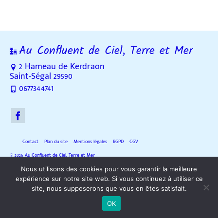
Au Confluent de Ciel, Terre et Mer
2 Hameau de Kerdraon
Saint-Ségal 29590
0677344741
Contact
Plan du site
Mentions légales
RGPD
CGV
© 2026 Au Confluent de Ciel, Terre et Mer
Nous utilisons des cookies pour vous garantir la meilleure
expérience sur notre site web. Si vous continuez à utiliser ce
site, nous supposerons que vous en êtes satisfait.
OK