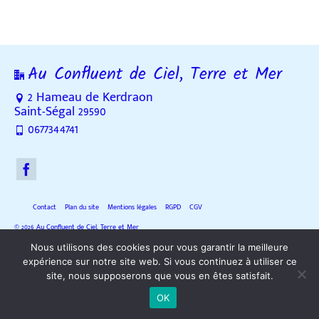
Au Confluent de Ciel, Terre et Mer
2 Hameau de Kerdraon
Saint-Ségal 29590
0677344741
Contact
Plan du site
Mentions légales
RGPD
CGV
© 2026 Au Confluent de Ciel, Terre et Mer
Nous utilisons des cookies pour vous garantir la meilleure
expérience sur notre site web. Si vous continuez à utiliser ce
site, nous supposerons que vous en êtes satisfait.
OK