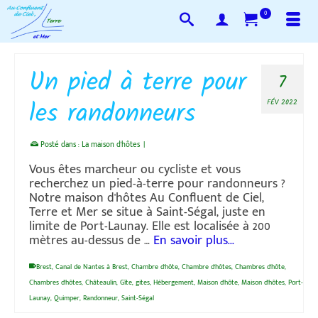
0
Un pied à terre pour
7
les randonneurs
FÉV 2022
Posté dans :
La maison d'hôtes
|
Vous êtes marcheur ou cycliste et vous
recherchez un pied-à-terre pour randonneurs ?
Notre maison d'hôtes Au Confluent de Ciel,
Terre et Mer se situe à Saint-Ségal, juste en
limite de Port-Launay. Elle est localisée à 200
mètres au-dessus de …
En savoir plus...
Brest
,
Canal de Nantes à Brest
,
Chambre d'hôte
,
Chambre d'hôtes
,
Chambres d'hôte
,
Chambres d'hôtes
,
Châteaulin
,
Gîte
,
gites
,
Hébergement
,
Maison d'hôte
,
Maison d'hôtes
,
Port-
Launay
,
Quimper
,
Randonneur
,
Saint-Ségal