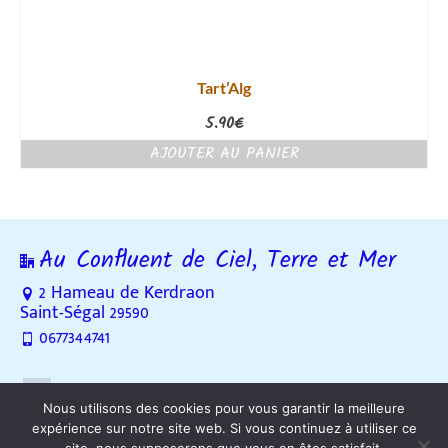
Tart’Alg
5.90
€
AJOUTER AU PANIER
Au Confluent de Ciel, Terre et Mer
2 Hameau de Kerdraon
Saint-Ségal 29590
0677344741
Nous utilisons des cookies pour vous garantir la meilleure
expérience sur notre site web. Si vous continuez à utiliser ce
Contact
Plan du site
Mentions légales
RGPD
CGV