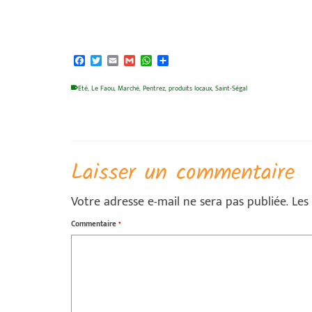
Facebook
Twitter
Email
Gmail
WhatsApp
Partager
Eté
,
Le Faou
,
Marché
,
Pentrez
,
produits locaux
,
Saint-Ségal
Laisser un commentaire
Votre adresse e-mail ne sera pas publiée.
Les
Commentaire
*