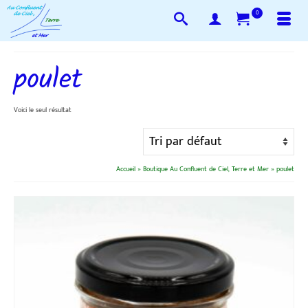
0
poulet
Voici le seul résultat
Accueil
»
Boutique Au Confluent de Ciel, Terre et Mer
»
poulet